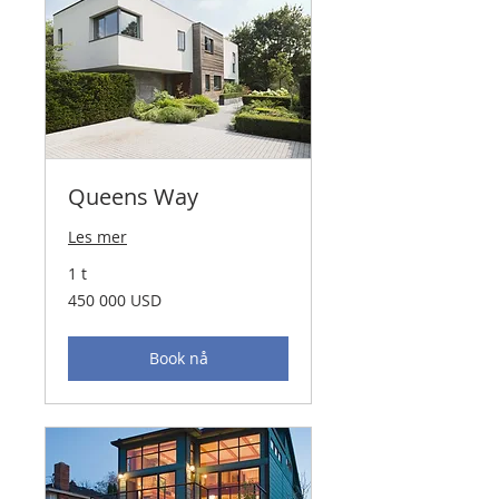
Queens Way
Les mer
1 t
450 000
450 000 USD
amerikanske
dollar
Book nå