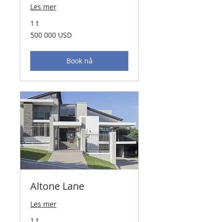
Les mer
1 t
500 000
500 000 USD
amerikanske
dollar
Book nå
Altone Lane
Les mer
1 t