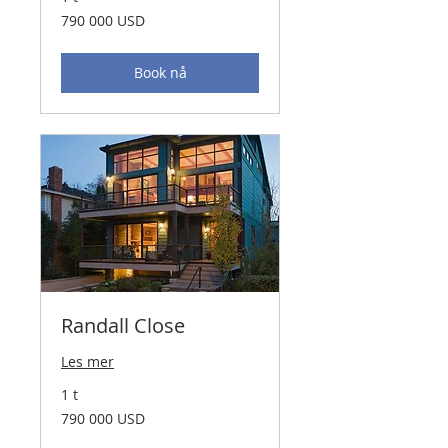
790 000
790 000 USD
amerikanske
dollar
Book nå
Randall Close
Les mer
1 t
790 000
790 000 USD
amerikanske
dollar