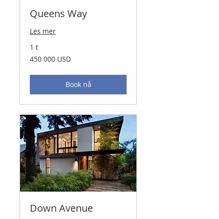
Queens Way
Les mer
1 t
450 000
450 000 USD
amerikanske
dollar
Book nå
Down Avenue