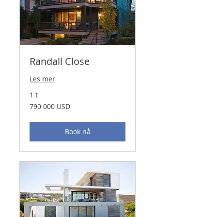
Randall Close
Les mer
1 t
790 000
790 000 USD
amerikanske
dollar
Book nå