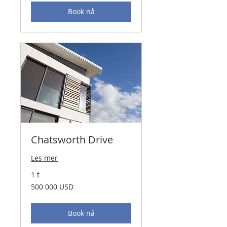
Book nå
Chatsworth Drive
Les mer
1 t
500 000
500 000 USD
amerikanske
dollar
Book nå