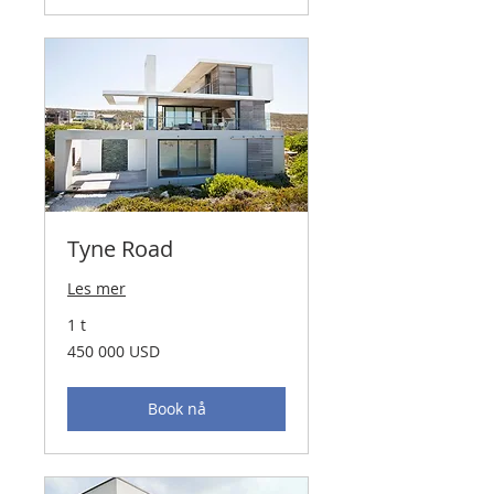
Tyne Road
Les mer
1 t
450 000
450 000 USD
amerikanske
dollar
Book nå