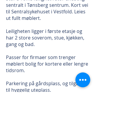
sentralt i Tønsberg sentrum. Kort vei
til Sentralsykehuset i Vestfold. Leies
ut fullt møblert.
Leiligheten ligger i første etasje og
har 2 store soverom, stue, kjøkken,
gang og bad.
Passer for firmaer som trenger
møblert bolig for kortere eller lengre
tidsrom.
Parkering på gårdsplass, og tilgang
til hyggelig uteplass.
Kabel-TV og fiber internett-tilgang
inkludert i leien. Strøm og utvask
kommer i tillegg, men administreres
av utleier og legges til faktura.
Gangavstand til alle byens fasiliteter.